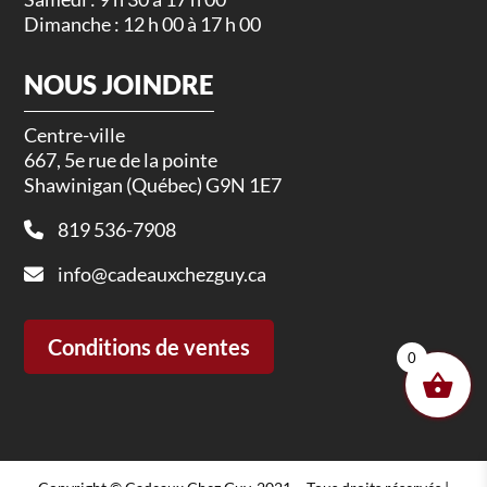
Dimanche : 12 h 00 à 17 h 00
NOUS JOINDRE
Centre-ville
667, 5e rue de la pointe
Shawinigan (Québec) G9N 1E7
819 536-7908
info@cadeauxchezguy.ca
Conditions de ventes
0