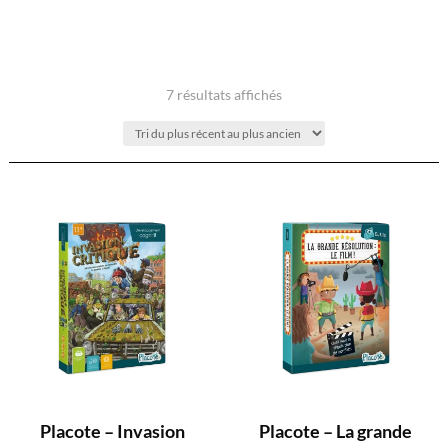
Trié
7 résultats affichés
du
plus
récent
au
plus
ancien
Placote – Invasion
Placote – La grande