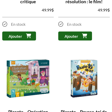
critique
résolution : le film!
49.99
$
49.99
$
En stock
En stock
Ajouter
Ajouter
Placote – Opération
Placote – Pousse-toi de