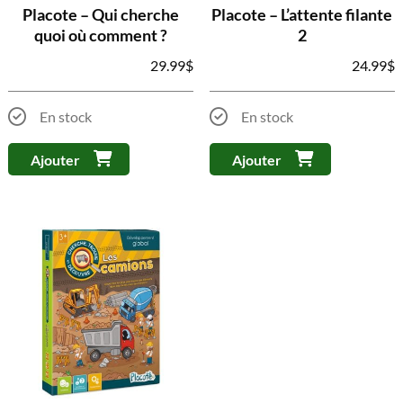
Placote – Qui cherche
Placote – L’attente filante
quoi où comment ?
2
29.99
$
24.99
$
En stock
En stock
Ajouter
Ajouter