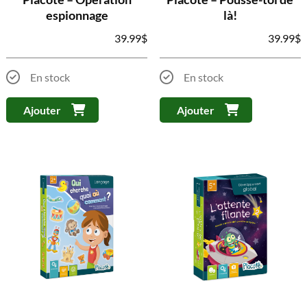
espionnage
là!
39.99
$
39.99
$
En stock
En stock
Ajouter
Ajouter