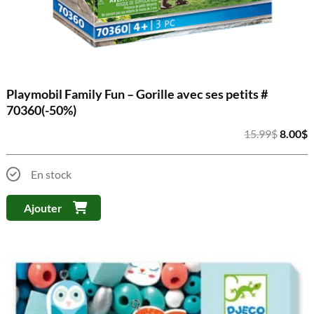
Playmobil Family Fun – Gorille avec ses petits #
70360(-50%)
Le
L
15.99
$
8.00
$
prix
p
initial
a
En stock
était :
e
15.99$
8
Ajouter