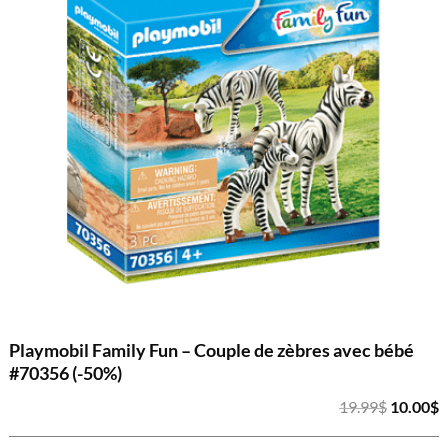
Playmobil Family Fun – Couple de zèbres avec bébé
#70356 (-50%)
Le
L
19.99
$
10.00
$
prix
p