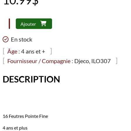
quantité
Ajouter
de
16
En stock
Feutres
Pointe
Âge :
4 ans et +
Fine
Fournisseur / Compagnie :
Djeco, ILO307
-
Djeco
DESCRIPTION
16 Feutres Pointe Fine
4 ans et plus