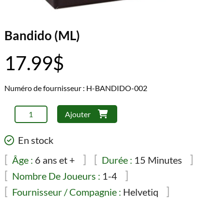
Bandido (ML)
17.99
$
Numéro de fournisseur : H-BANDIDO-002
quantité
Ajouter
de
Bandido
En stock
(ML)
Âge :
6 ans et +
Durée :
15 Minutes
Nombre De Joueurs :
1-4
Fournisseur / Compagnie :
Helvetiq