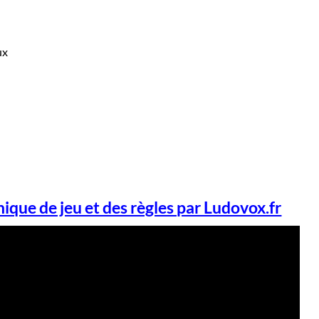
ux
ique de jeu et des règles par Ludovox.fr