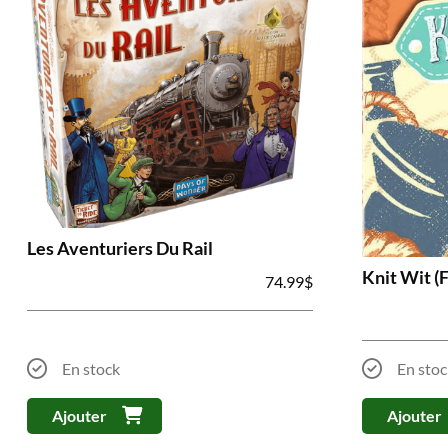
Les Aventuriers Du Rail
Knit Wit (
74.99
$
En stock
En stoc
Ajouter
Ajouter