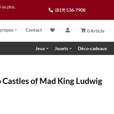
 ou plus.
(819) 536-7908
propos
Contact
0 Article
Jeux
Jouets
Déco-cadeaux
Castles of Mad King Ludwig