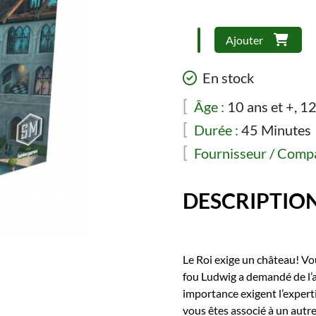
quantité
Ajouter
de
Between
En stock
Two
Castles
Âge :
10 ans et +, 12
of
Durée :
45 Minutes
Mad
Fournisseur / Compa
King
Ludwig
(FR)
DESCRIPTIO
Le Roi exige un château! Vo
fou Ludwig a demandé de l’a
importance exigent l’expert
vous êtes associé à un autr