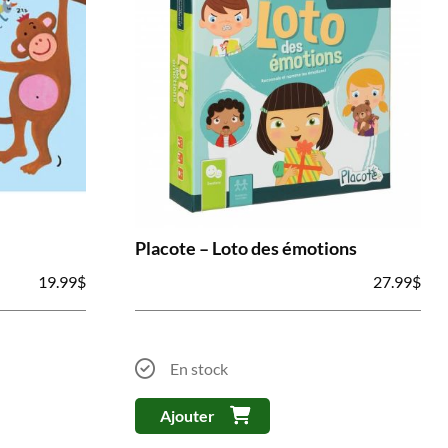
Placote – Loto des émotions
19.99
$
27.99
$
En stock
Ajouter