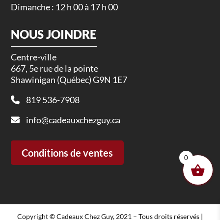
Dimanche : 12 h 00 à 17 h 00
NOUS JOINDRE
Centre-ville
667, 5e rue de la pointe
Shawinigan (Québec) G9N 1E7
819 536-7908
info@cadeauxchezguy.ca
Conditions de ventes
0
Copyright © Cadeaux Chez Guy, 2021 – Tous droits réservés |