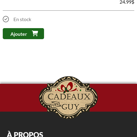
24.99
$
En stock
Ajouter
À PROPOS