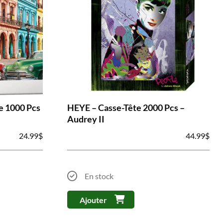
e 1000 Pcs
HEYE – Casse-Tête 2000 Pcs –
Audrey II
24.99
$
44.99
$
En stock
Ajouter