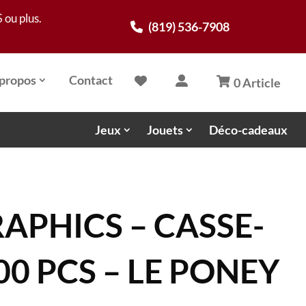
 ou plus.
(819) 536-7908
propos
Contact
0 Article
Jeux
Jouets
Déco-cadeaux
APHICS – CASSE-
00 PCS – LE PONEY