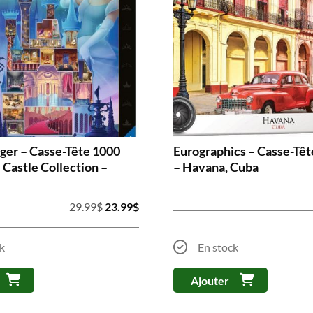
er – Casse-Tête 1000
Eurographics – Casse-Têt
 Castle Collection –
– Havana, Cuba
Le
Le
29.99
$
23.99
$
prix
prix
initial
actuel
k
En stock
était :
est :
29.99$.
23.99$.
Ajouter