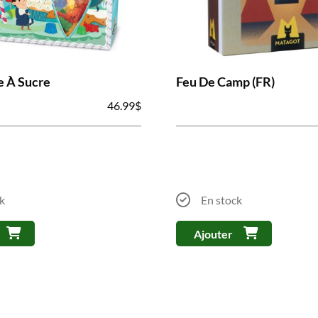
e À Sucre
Feu De Camp (FR)
46.99
$
k
En stock
Ajouter