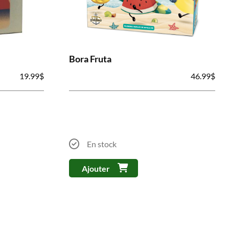
Bora Fruta
19.99
$
46.99
$
En stock
Ajouter