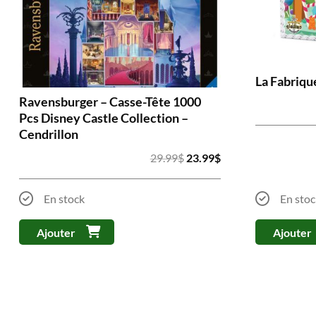
La Fabriqu
Ravensburger – Casse-Tête 1000
Pcs Disney Castle Collection –
Cendrillon
Le
Le
29.99
$
23.99
$
prix
prix
initial
actuel
En stock
En stoc
était :
est :
29.99$.
23.99$.
Ajouter
Ajouter