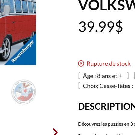
VOLKS
39.99
$
Rupture de stock
Âge :
8 ans et +
Choix Casse-Têtes :
DESCRIPTIO
Découvrez les puzzles en 3 
