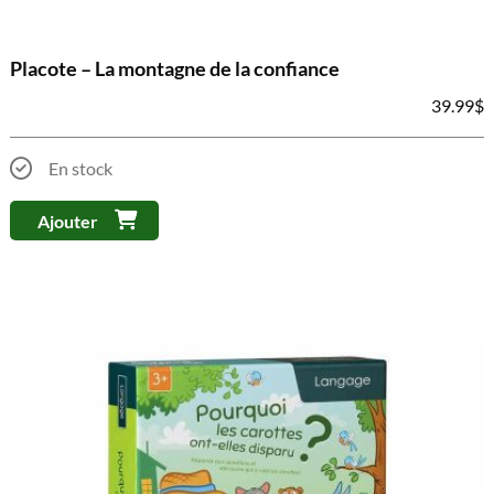
Placote – La montagne de la confiance
39.99
$
En stock
Ajouter