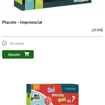
Placote – Improsocial
29.99
$
En stock
Ajouter