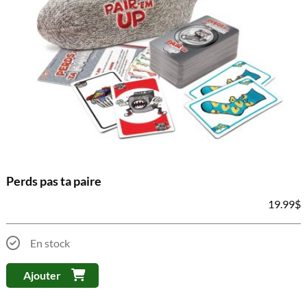
Perds pas ta paire
19.99
$
En stock
Ajouter