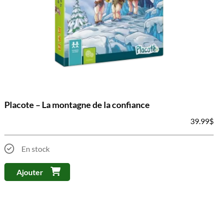
Placote – La montagne de la confiance
39.99
$
En stock
Ajouter