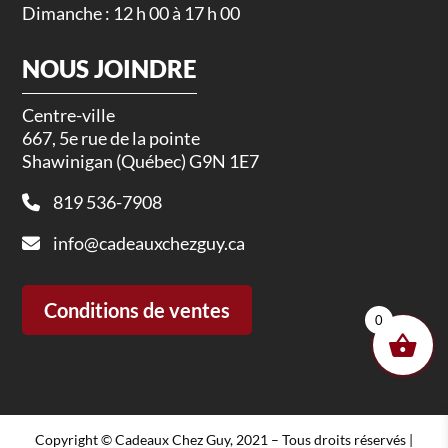
Dimanche : 12 h 00 à 17 h 00
NOUS JOINDRE
Centre-ville
667, 5e rue de la pointe
Shawinigan (Québec) G9N 1E7
819 536-7908
info@cadeauxchezguy.ca
Conditions de ventes
0
Copyright © Cadeaux Chez Guy, 2021 – Tous droits réservés |