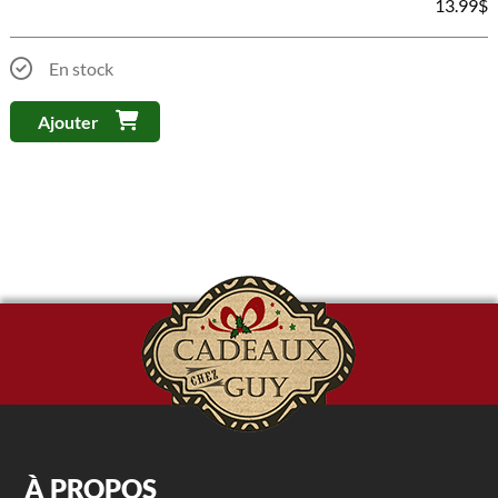
13.99
$
En stock
Ajouter
À PROPOS