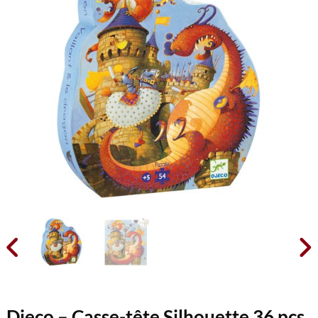


Djeco – Casse-tête Silhouette 36 pcs