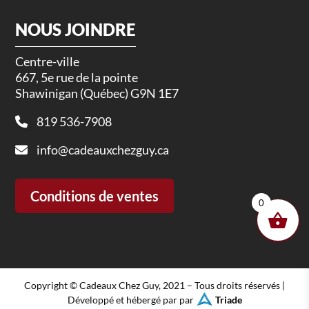
NOUS JOINDRE
Centre-ville
667, 5e rue de la pointe
Shawinigan (Québec) G9N 1E7
819 536-7908
info@cadeauxchezguy.ca
Conditions de ventes
0
Copyright © Cadeaux Chez Guy, 2021 – Tous droits réservés |
Développé et hébergé par par
Triade