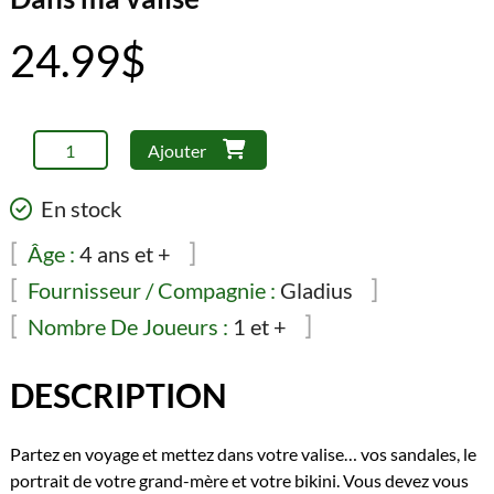
24.99
$
quantité
Ajouter
de
Dans
En stock
ma
valise
Âge :
4 ans et +
Fournisseur / Compagnie :
Gladius
Nombre De Joueurs :
1 et +
DESCRIPTION
Partez en voyage et mettez dans votre valise… vos sandales, le
portrait de votre grand-mère et votre bikini. Vous devez vous