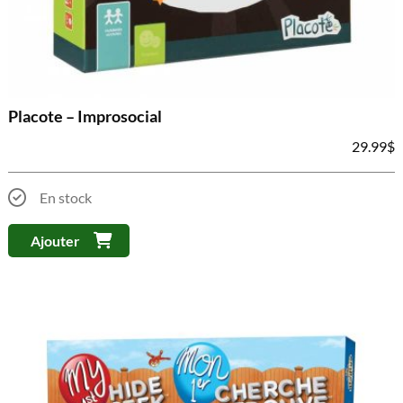
Placote – Improsocial
29.99
$
En stock
Ajouter