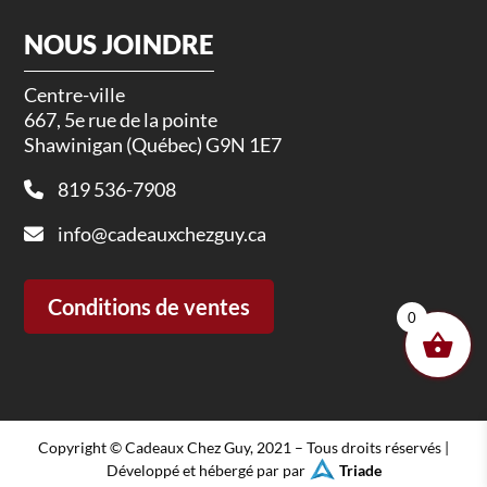
NOUS JOINDRE
Centre-ville
667, 5e rue de la pointe
Shawinigan (Québec) G9N 1E7
819 536-7908
info@cadeauxchezguy.ca
Conditions de ventes
0
Copyright © Cadeaux Chez Guy, 2021 – Tous droits réservés |
Développé et hébergé par par
Triade