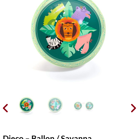


Djeco – Ballon / Savanna