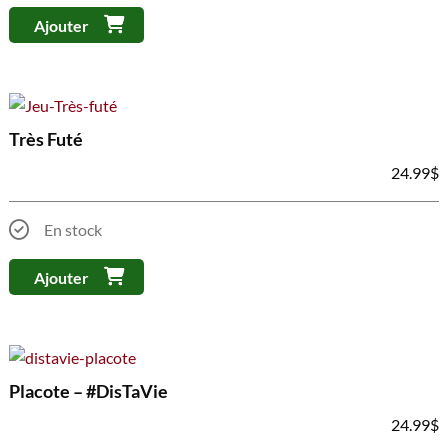
Ajouter
Très Futé
24.99
$
En stock
Ajouter
Placote – #DisTaVie
24.99
$