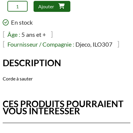
quantité
Ajouter
de
Djeco
En stock
-
Corde
Âge :
5 ans et +
à
Fournisseur / Compagnie :
Djeco, ILO307
sauter
/
DESCRIPTION
Rosita
Corde à sauter
CES PRODUITS POURRAIENT
VOUS INTÉRESSER