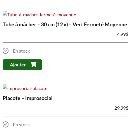
Tube à mâcher – 30 cm (12 ») – Vert Fermeté Moyenne
4.99
$
En stock
Ajouter
Placote – Improsocial
29.99
$
En stock