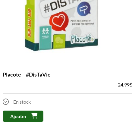
Placote – #DisTaVie
24.99
$
En stock
Ajouter