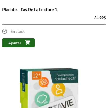
Placote – L’as De La Lecture 1
34.99
$
En stock
Ajouter