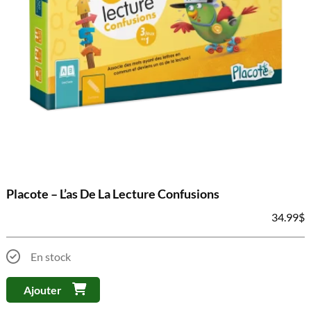
Placote – L’as De La Lecture Confusions
34.99
$
En stock
Ajouter