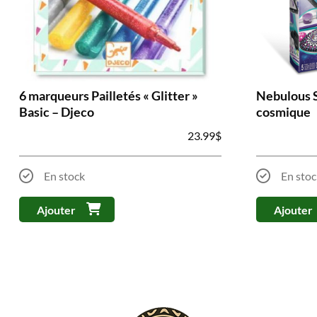
6 marqueurs Pailletés « Glitter »
Nebulous S
Basic – Djeco
cosmique
23.99
$
En stock
En stoc
Ajouter
Ajouter