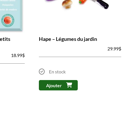
etits
Hape – Légumes du jardin
29.99
$
18.99
$
En stock
Ajouter