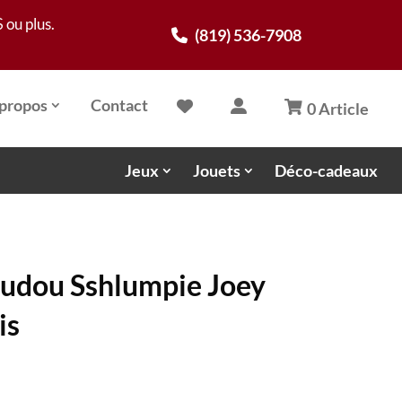
 ou plus.
(819) 536-7908
propos
Contact
0 Article
Jeux
Jouets
Déco-cadeaux
udou Sshlumpie Joey
is