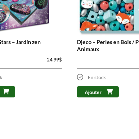
tars – Jardin zen
Djeco – Perles en Bois / P
Animaux
24.99
$
k
En stock
Ajouter