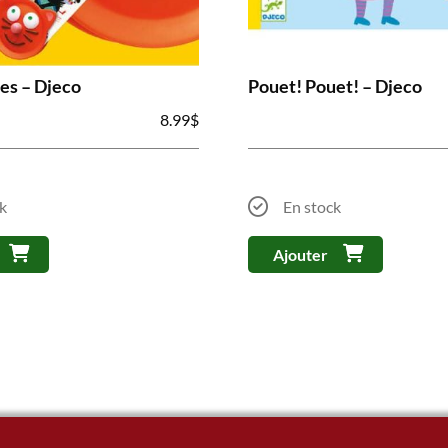
es – Djeco
Pouet! Pouet! – Djeco
8.99
$
k
En stock
Ajouter