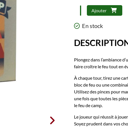
quantité
Ajouter
de
Feu
En stock
de
camp
DESCRIPTIO
(FR)
Plongez dans l’ambiance d’u
faire croître le feu tout en
À chaque tour, tirez une ca
bloc de feu ou une combinai
Utilisez des pinces pour ma
une fois que toutes les pièc
le feu de camp.
Le joueur qui réussit à jouer

Soyez prudent dans vos choix