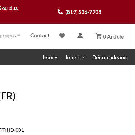
 ou plus.
(819) 536-7908
propos
Contact
0 Article
Jeux
Jouets
Déco-cadeaux
(FR)
MT-TIND-001