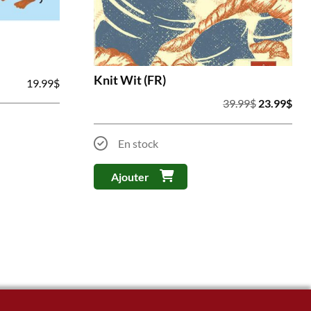
Knit Wit (FR)
19.99
$
Le
Le
39.99
$
23.99
$
prix
prix
initial
act
En stock
était :
est 
39.99$.
23.
Ajouter