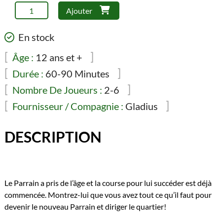
quantité
Ajouter
de
Gangster
En stock
Le
Pro
Âge :
12 ans et +
-
Durée :
60-90 Minutes
Nouvelle
Nombre De Joueurs :
2-6
édition
Fournisseur / Compagnie :
Gladius
DESCRIPTION
Le Parrain a pris de l’âge et la course pour lui succéder est déjà
commencée. Montrez-lui que vous avez tout ce qu’il faut pour
devenir le nouveau Parrain et diriger le quartier!