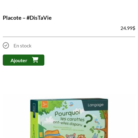
Placote – #DisTaVie
24.99
$
En stock
Ajouter