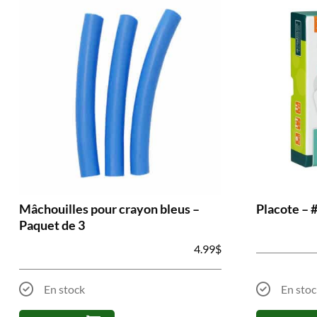
Mâchouilles pour crayon bleus –
Placote – 
Paquet de 3
4.99
$
En stock
En stoc