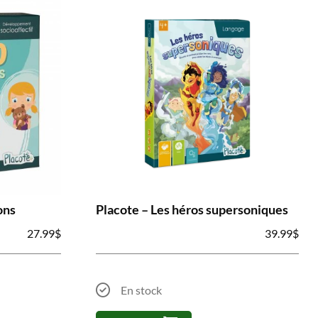
ons
Placote – Les héros supersoniques
27.99
$
39.99
$
En stock