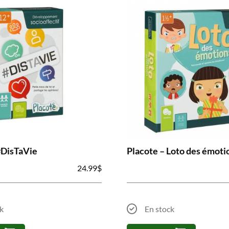
#DisTaVie
Placote – Loto des émoti
24.99
$
k
En stock