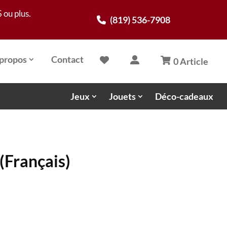
 ou plus.
(819) 536-7908
propos
Contact
0 Article
Jeux
Jouets
Déco-cadeaux
 (Français)