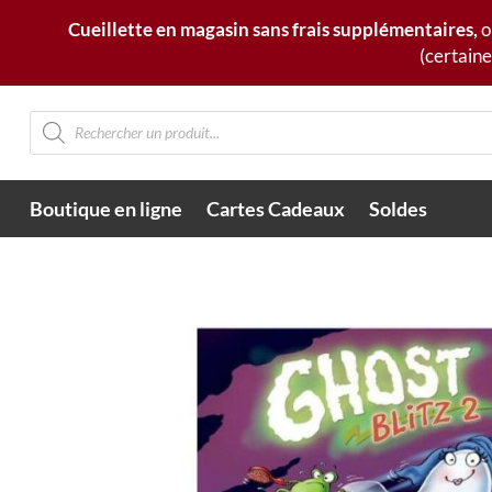
Cueillette en magasin sans frais supplémentaires,
o
(certaine
Recherche
de
produits
Boutique en ligne
Cartes Cadeaux
Soldes