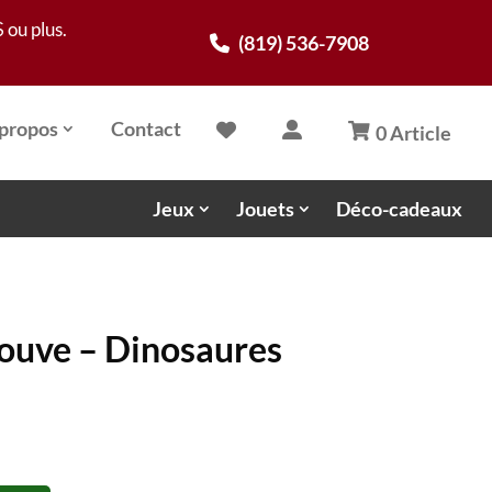
 ou plus.
(819) 536-7908
propos
Contact
0 Article
Jeux
Jouets
Déco-cadeaux
rouve – Dinosaures