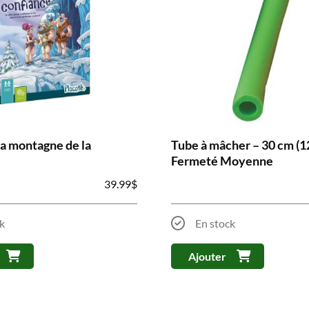
La montagne de la
Tube à mâcher – 30 cm (12
Fermeté Moyenne
39.99
$
k
En stock
Ajouter