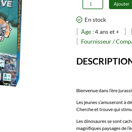
quantité
Ajouter
de
Cherche
En stock
et
trouve
Âge :
4 ans et +
-
Fournisseur / Compa
Dinosaures
DESCRIPTIO
Bienvenue dans l’ère jurass
Les jeunes s’amuseront à d
Cherche et trouve qui stimul
Les dinosaures se sont caché
magnifiques paysages de l’èr