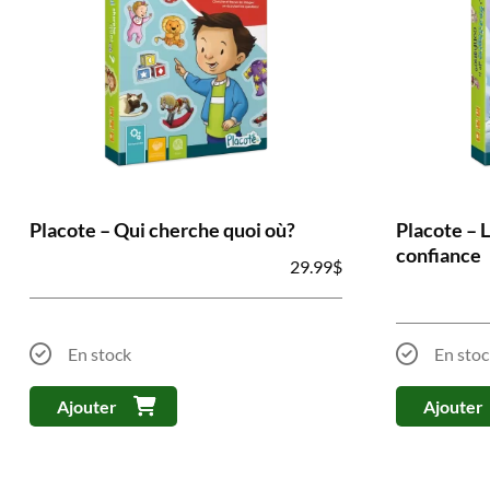
Placote – Qui cherche quoi où?
Placote – 
confiance
29.99
$
En stock
En stoc
Ajouter
Ajouter