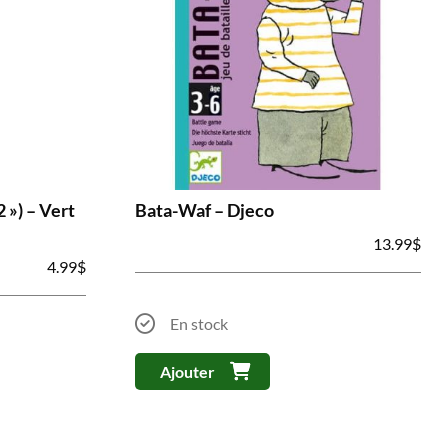
 ») – Vert
Bata-Waf – Djeco
13.99
$
4.99
$
En stock
Ajouter