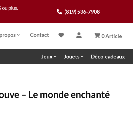
 ou plus.
(819) 536-7908
propos
Contact
0 Article
Jeux
Jouets
Déco-cadeaux
rouve – Le monde enchanté