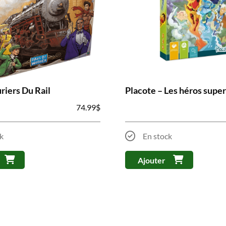
riers Du Rail
Placote – Les héros supe
74.99
$
k
En stock
Ajouter