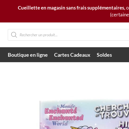
Cueillette en magasin sans frais supplémentaires,
o
(certaine
Recherche
de
produits
Boutique en ligne
Cartes Cadeaux
Soldes