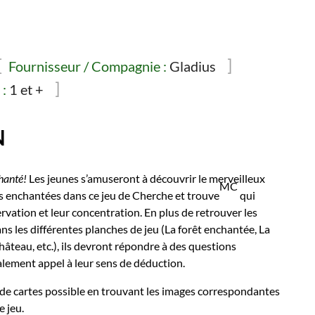
Fournisseur / Compagnie :
Gladius
:
1 et +
N
hanté!
Les jeunes s’amuseront à découvrir le merveilleux
MC
s enchantées dans ce jeu de Cherche et trouve
qui
ervation et leur concentration. En plus de retrouver les
ns les différentes planches de jeu (La forêt enchantée, La
hâteau, etc.), ils devront répondre à des questions
alement appel à leur sens de déduction.
 de cartes possible en trouvant les images correspondantes
e jeu.