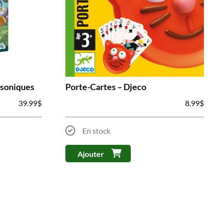
rsoniques
Porte-Cartes – Djeco
39.99
$
8.99
$
En stock
Ajouter