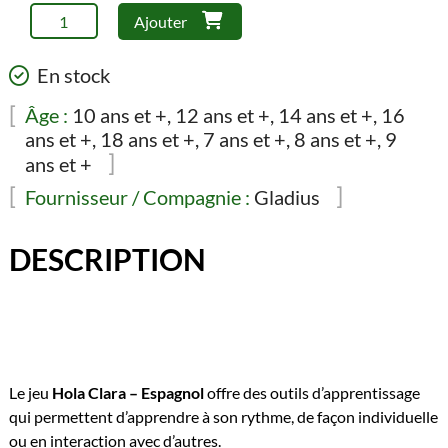
quantité
Ajouter
de
Hola
En stock
Clara
-
Âge :
10 ans et +, 12 ans et +, 14 ans et +, 16
Espagnol
ans et +, 18 ans et +, 7 ans et +, 8 ans et +, 9
ans et +
Fournisseur / Compagnie :
Gladius
DESCRIPTION
Le jeu
Hola Clara – Espagnol
offre des outils d’apprentissage
qui permettent d’apprendre à son rythme, de façon individuelle
ou en interaction avec d’autres.