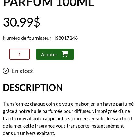
PARFUM 100ML
30.99
$
Numéro de fournisseur : IS8017246
quantité
Ajouter
de
Inis
En stock
-
Recharge
DESCRIPTION
diffuseur
de
Transformez chaque coin de votre maison en un havre parfumé
parfum
grâce à notre huile parfumée pour diffuseur. Imprégnée d’une
100ml
fraîcheur vivifiante rappelant les journées ensoleillées au bord
de la mer, cette fragrance vous transporte instantanément
dans un univers exaltant.