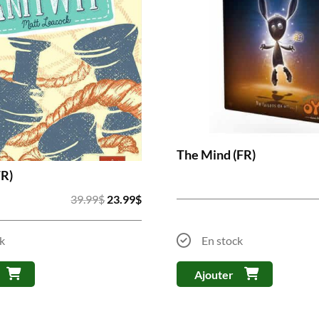
The Mind (FR)
FR)
Le
Le
39.99
$
23.99
$
prix
prix
initial
actuel
k
En stock
était :
est :
39.99$.
23.99$.
Ajouter