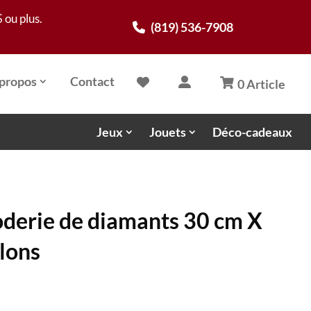
 ou plus.
(819) 536-7908
propos
Contact
0 Article
Jeux
Jouets
Déco-cadeaux
oderie de diamants 30 cm X
llons