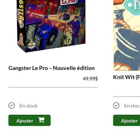
Gangster Le Pro – Nouvelle édition
Knit Wit (
49.99
$
En stock
En stoc
Ajouter
Ajouter