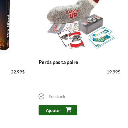
Perds pas ta paire
22.99
$
19.99
$
En stock
Ajouter