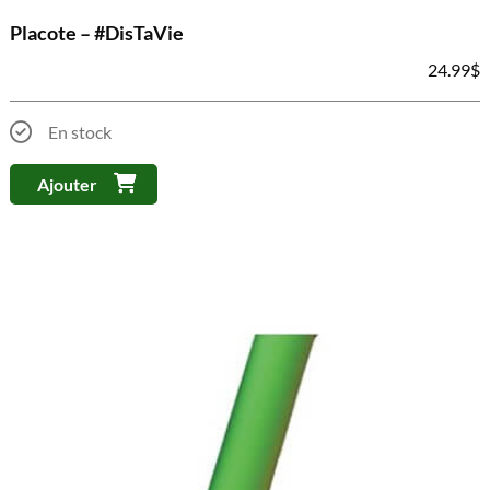
Placote – #DisTaVie
24.99
$
En stock
Ajouter