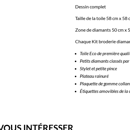
de
Dessin complet
noël
Taille de la toile 58 cm x 58
Zone de diamants 50 cm x 
Chaque Kit broderie diaman
Toile Eco de première qual
Petits diamants classés par
Stylet et petite pince
Plateau rainuré
Plaquette de gomme collan
Étiquettes amovibles de la 
VOUS INTÉRESSER