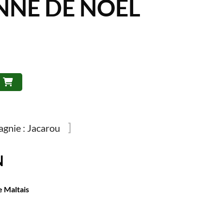
NE DE NOËL
gnie :
Jacarou
N
e Maltais