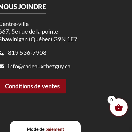
NOUS JOINDRE
Centre-ville
667, 5e rue de la pointe
Shawinigan (Québec) G9N 1E7
819 536-7908
info@cadeauxchezguy.ca
Conditions de ventes
0
Mode de
paiement