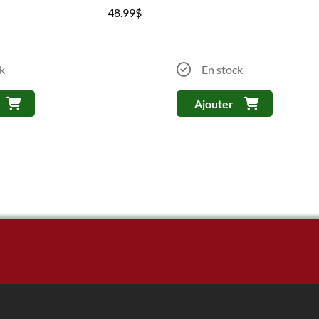
48.99
$
k
En stock
Ajouter