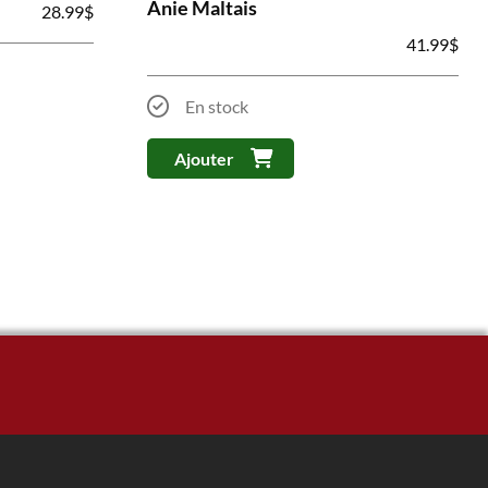
Anie Maltais
28.99
$
41.99
$
En stock
Ajouter