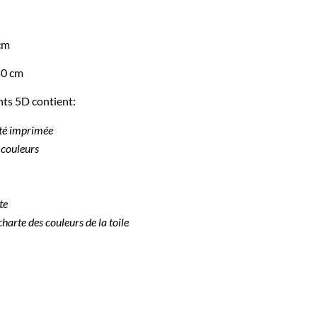
 cm
50 cm
ts 5D contient:
ité imprimée
 couleurs
te
charte des couleurs de la toile