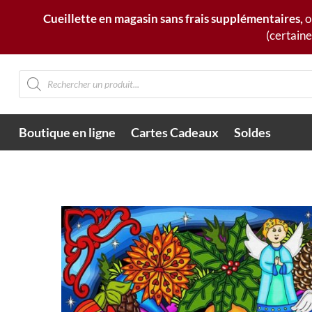
Cueillette en magasin sans frais supplémentaires,
o
(certaine
Recherche
de
produits
Boutique en ligne
Cartes Cadeaux
Soldes