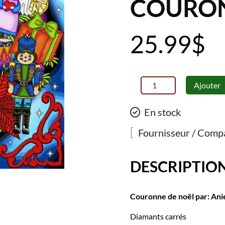
COURON
25.99
$
quantité
Ajouter
de
Jacarou
En stock
-
Broderie
Fournisseur / Compa
de
diamants
DESCRIPTIO
50
X
50
Couronne de noël par: Ani
-
Couronne
Diamants carrés