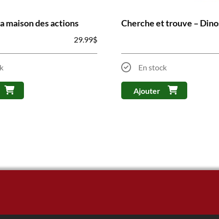
La maison des actions
Cherche et trouve – Din
29.99
$
k
En stock
Ajouter