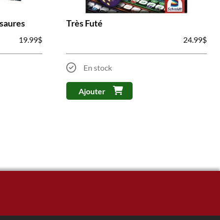
osaures
Très Futé
19.99
$
24.99
$
En stock
Ajouter