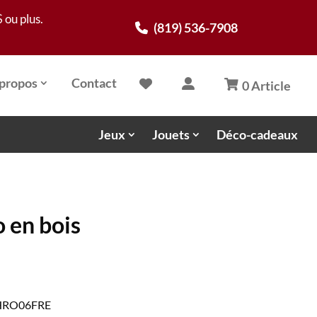
 ou plus.
(819) 536-7908
propos
Contact
0 Article
Jeux
Jouets
Déco-cadeaux
 en bois
 CHRO06FRE