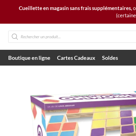
Cueillette en magasin sans frais supplémentaires,
o
(certaine
Recherche
de
produits
Boutique en ligne
Cartes Cadeaux
Soldes