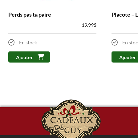
Perds pas ta paire
Placote – 
19.99
$
En stock
En stoc
Ajouter
Ajouter