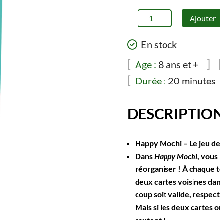
étai
12.
quantité
Ajouter
de
Jeu
En stock
de
cartes
Age :
8 ans et +
Happy
Durée :
20 minutes
Mochi
DESCRIPTIO
Happy Mochi – Le jeu de
Dans
Happy Mochi
, vous
réorganiser ! À chaque t
deux cartes voisines dan
coup soit valide, respect
Mais si les deux cartes 
sautent !