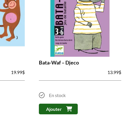
Bata-Waf – Djeco
19.99
$
13.99
$
En stock
Ajouter