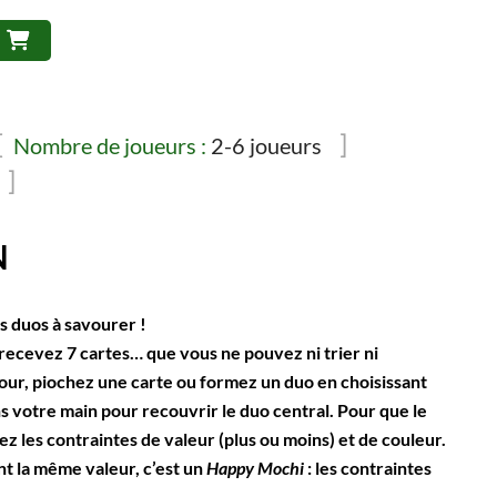
t :
est :
99$.
9.99$.
Nombre de joueurs :
2-6 joueurs
N
s duos à savourer !
 recevez 7 cartes… que vous ne pouvez ni trier ni
our, piochez une carte ou formez un duo en choisissant
s votre main pour recouvrir le duo central. Pour que le
ez les contraintes de valeur (plus ou moins) et de couleur.
ont la même valeur, c’est un
Happy Mochi
: les contraintes