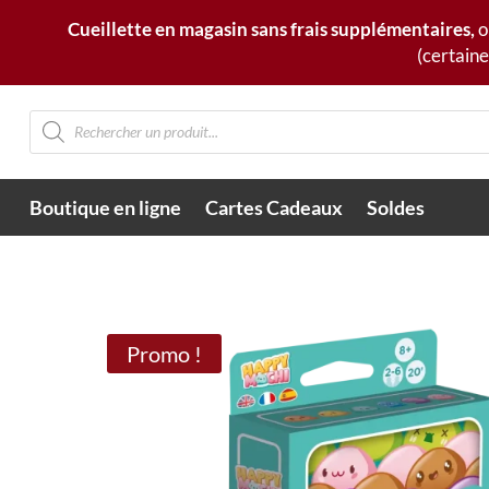
Cueillette en magasin sans frais supplémentaires,
o
(certaine
Recherche
de
produits
Boutique en ligne
Cartes Cadeaux
Soldes
Promo !