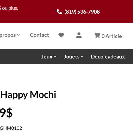
 ou plus.
(819) 536-7908
propos
Contact
0 Article
Jeux
Jouets
Déco-cadeaux
s Happy Mochi
Le
99
$
x
prix
ial
actuel
 ZYGHM0102