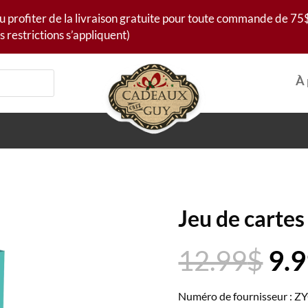
u profiter de la livraison gratuite pour toute commande de 75$
s restrictions s’appliquent)
À 
Jeu de carte
Le
12.99
$
9.
pri
init
Numéro de fournisseur :