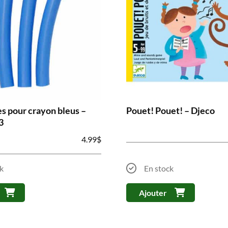
s pour crayon bleus –
Pouet! Pouet! – Djeco
3
4.99
$
k
En stock
Ajouter