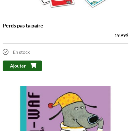
Perds pas ta paire
19.99
$
En stock
Ajouter