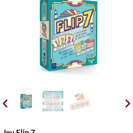


Jeu Flip 7