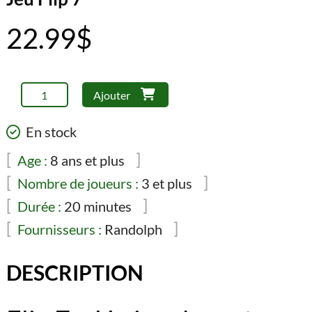
22.99
$
quantité
Ajouter
de
Jeu
En stock
Flip
7
Age :
8 ans et plus
Nombre de joueurs :
3 et plus
Durée :
20 minutes
Fournisseurs :
Randolph
DESCRIPTION