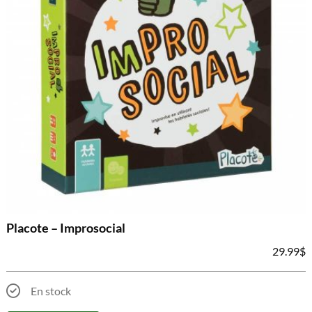
Placote – Improsocial
29.99
$
En stock