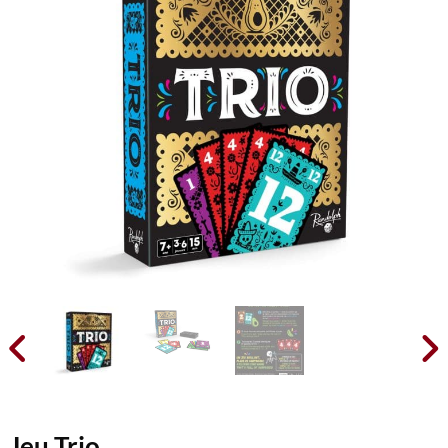


Jeu Trio