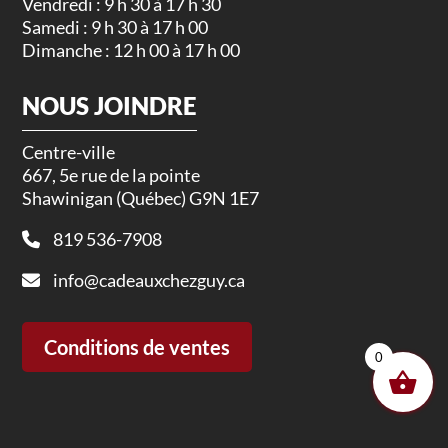
Vendredi : 9 h 30 à 17 h 30
Samedi : 9 h 30 à 17 h 00
Dimanche : 12 h 00 à 17 h 00
NOUS JOINDRE
Centre-ville
667, 5e rue de la pointe
Shawinigan (Québec) G9N 1E7
819 536-7908
info@cadeauxchezguy.ca
Conditions de ventes
0