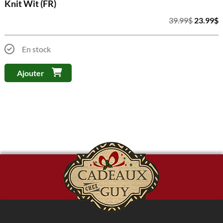
Knit Wit (FR)
Le
L
39.99
$
23.99
$
prix
p
initial
a
En stock
était :
e
39.99$.
2
Ajouter