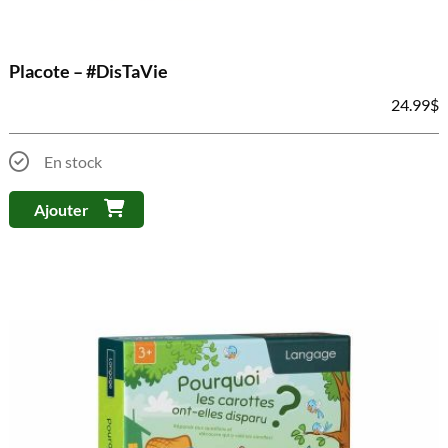
Placote – #DisTaVie
24.99
$
En stock
Ajouter