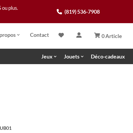
 ou plus.
(819) 536-7908
propos
Contact
0 Article
Jeux
Jouets
Déco-cadeaux
CLUB01