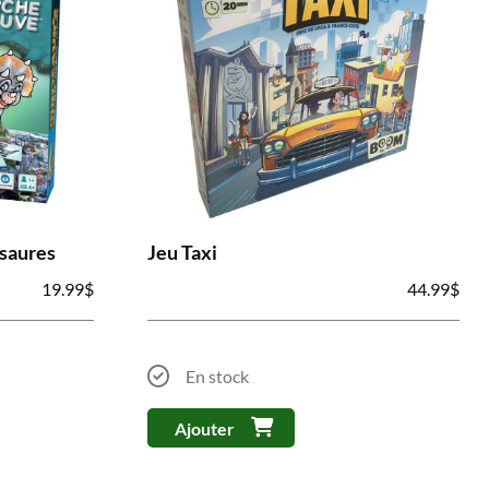
osaures
Jeu Taxi
19.99
$
44.99
$
En stock
Ajouter