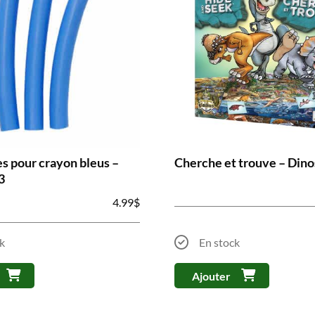
s pour crayon bleus –
Cherche et trouve – Din
3
4.99
$
k
En stock
Ajouter