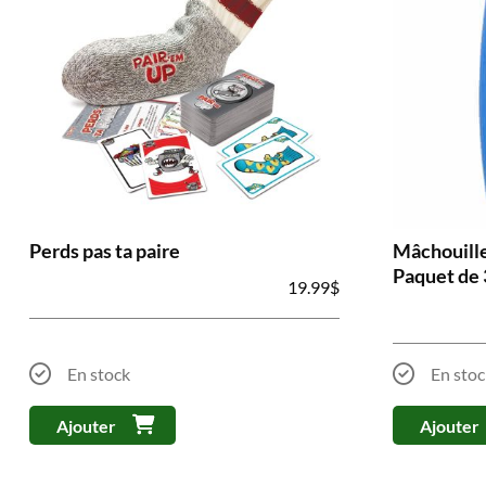
Perds pas ta paire
Mâchouille
Paquet de 
19.99
$
En stock
En stoc
Ajouter
Ajouter