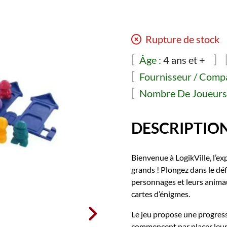
Rupture de stock
Âge :
4 ans et +
Fournisseur / Compa
Nombre De Joueurs 
DESCRIPTIO
Bienvenue à LogikVille, l’ex
grands ! Plongez dans le dé
personnages et leurs animau
cartes d’énigmes.

Le jeu propose une progress
commencent par placer leur