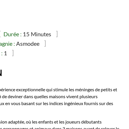
Durée :
15 Minutes
gnie :
Asmodee
:
1
N
périence exceptionnelle qui stimule les méninges de petits et
fi de deviner dans quelles maisons vivent plusieurs
x en vous basant sur les indices ingénieux fournis sur des
ion adaptée, où les enfants et les joueurs débutants
s personnages et animaux dans 3 maisons avant de relever le