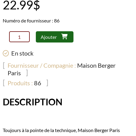
22.99
$
Numéro de fournisseur : 86
quantité
Ajouter
de
Maison
En stock
Berger
-
Fournisseur / Compagnie :
Maison Berger
Brûleur
Paris
Air
Produits :
86
Pur
3P
DESCRIPTION
Toujours à la pointe de la technique, Maison Berger Paris