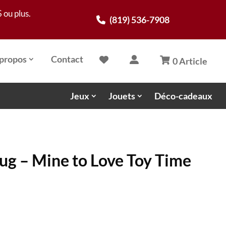
 ou plus.
(819) 536-7908
propos
Contact
0 Article
Jeux
Jouets
Déco-cadeaux
ug – Mine to Love Toy Time