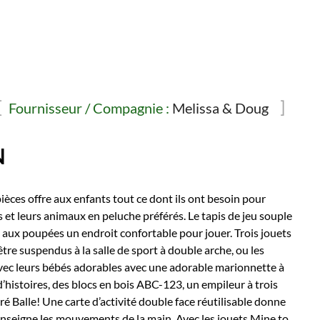
Fournisseur / Compagnie :
Melissa & Doug
N
ièces offre aux enfants tout ce dont ils ont besoin pour
 et leurs animaux en peluche préférés. Le tapis de jeu souple
e aux poupées un endroit confortable pour jouer. Trois jouets
être suspendus à la salle de sport à double arche, ou les
avec leurs bébés adorables avec une adorable marionnette à
 d’histoires, des blocs en bois ABC-123, un empileur à trois
é Balle! Une carte d’activité double face réutilisable donne
enseigne les mouvements de la main. Avec les jouets Mine to