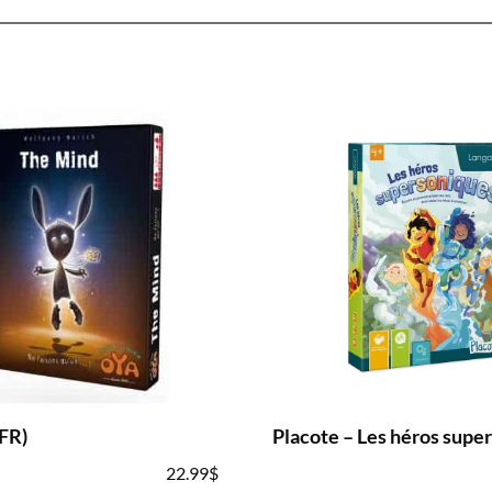
FR)
Placote – Les héros supe
22.99
$