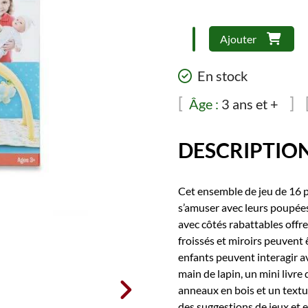
quantité
Ajouter
de
Melissa
En stock
&
Doug
Âge :
3 ans et +
-
Mine
DESCRIPTIO
to
Love
Toy
Cet ensemble de jeu de 16 p
Time
s’amuser avec leurs poupées
Play
avec côtés rabattables offr
Set
froissés et miroirs peuvent 
enfants peuvent interagir 
main de lapin, un mini livre

anneaux en bois et un textur
des suggestions de jeux et 