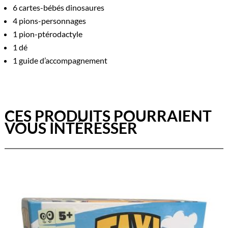
6 cartes-bébés dinosaures
4 pions-personnages
1 pion-ptérodactyle
1 dé
1 guide d’accompagnement
CES PRODUITS POURRAIENT
VOUS INTÉRESSER