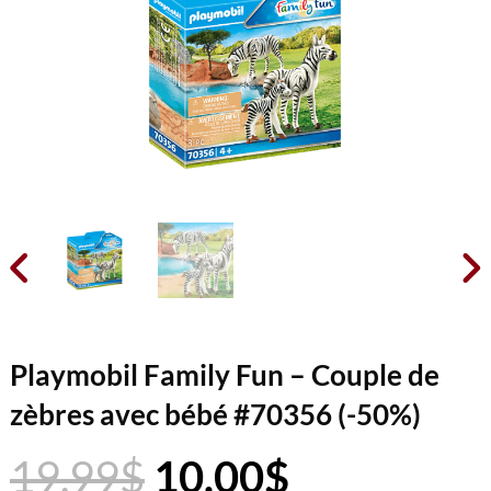


Playmobil Family Fun – Couple de
zèbres avec bébé #70356 (-50%)
Le
Le
19.99
$
10.00
$