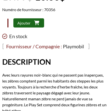
prix
prix
initial
actuel
Numéro de fournisseur : 70356
était :
est :
19.99$.
10.00$.
quantité
Ajouter
de
Playmobil
En stock
Family
Fun
Fournisseur / Compagnie :
Playmobil
-
Couple
DESCRIPTION
de
zèbres
Avec leurs rayures noir-blanc qui ne passent pas inaperçues,
avec
les zèbres comptent parmi les habitants des steppes les plus
bébé
voyants. Toujours à la recherche d’herbe fraîche, les deux
#70356
zèbres traversent le paysage dégagé avec leur jeune.
(-50%)
Naturellement maman zèbre ne perd jamais de vue sa
progéniture. Le Play Set comprend deux figurines zèbres et un
bébé zèbre.