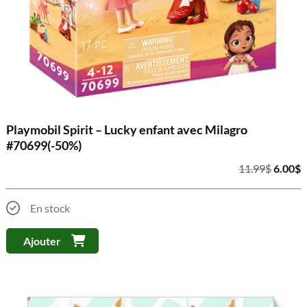
Playmobil Spirit – Lucky enfant avec Milagro
#70699(-50%)
Le
L
11.99
$
6.00
$
prix
p
initial
a
En stock
était :
e
11.99$
6
Ajouter