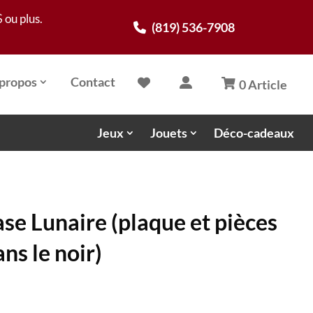
 ou plus.
(819) 536-7908
propos
Contact
0 Article
Jeux
Jouets
Déco-cadeaux
ase Lunaire (plaque et pièces
ans le noir)