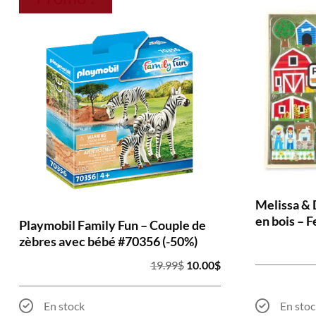
Melissa & 
en bois – 
Playmobil Family Fun – Couple de
zèbres avec bébé #70356 (-50%)
Le
Le
19.99
$
10.00
$
prix
prix
initial
actuel
En stock
En stoc