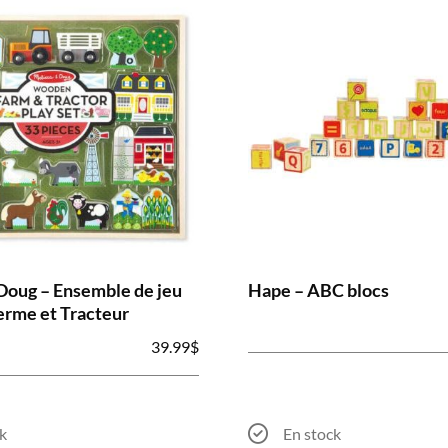
Doug – Ensemble de jeu
Hape – ABC blocs
Ferme et Tracteur
39.99
$
k
En stock