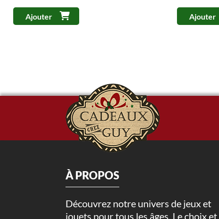
était :
est :
19.99$.
10.00$.
Ajouter
Ajouter
À PROPOS
Découvrez notre univers de jeux et
jouets pour tous les âges. Le choix et