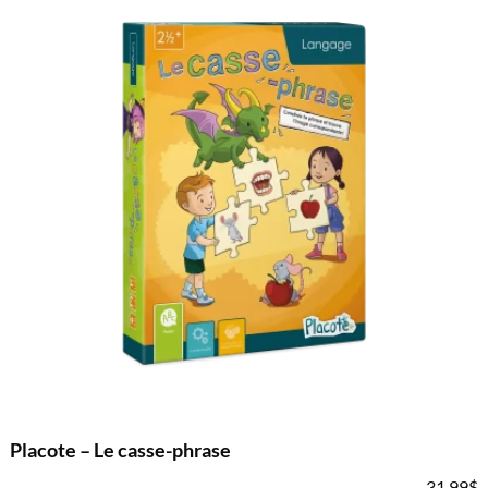
Placote – Le casse-phrase
31.99
$