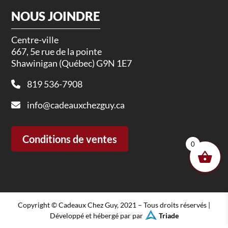
NOUS JOINDRE
Centre-ville
667, 5e rue de la pointe
Shawinigan (Québec) G9N 1E7
819 536-7908
info@cadeauxchezguy.ca
Conditions de ventes
0
Copyright © Cadeaux Chez Guy, 2021 – Tous droits réservés |
Développé et hébergé par par
Triade