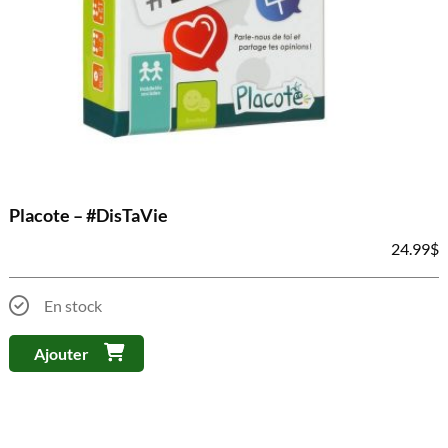
Placote – #DisTaVie
24.99
$
En stock
Ajouter