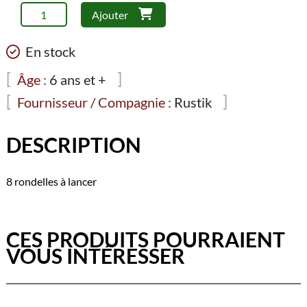
quantité
Ajouter
de
Rustik
En stock
-
Rondelles
Âge :
6 ans et +
à
Fournisseur / Compagnie :
Rustik
lancer
DESCRIPTION
8 rondelles à lancer
CES PRODUITS POURRAIENT
VOUS INTÉRESSER