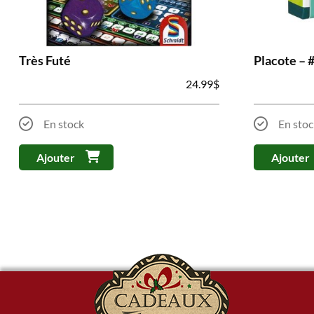
Très Futé
Placote – 
24.99
$
En stock
En stoc
Ajouter
Ajouter