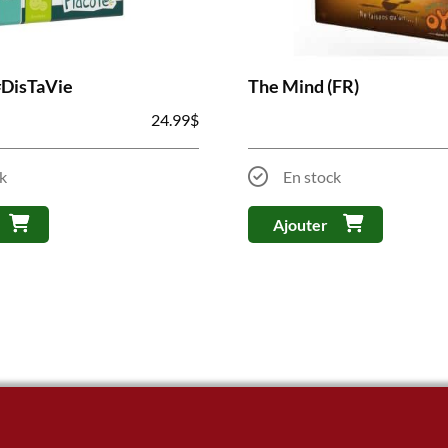
#DisTaVie
The Mind (FR)
24.99
$
k
En stock
Ajouter