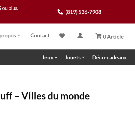
 ou plus.
(819) 536-7908
propos
Contact
0 Article
Jeux
Jouets
Déco-cadeaux
ff – Villes du monde