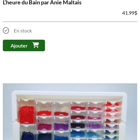
L’heure du Bain par Anie Maltais
41.99
$
En stock
Ajouter