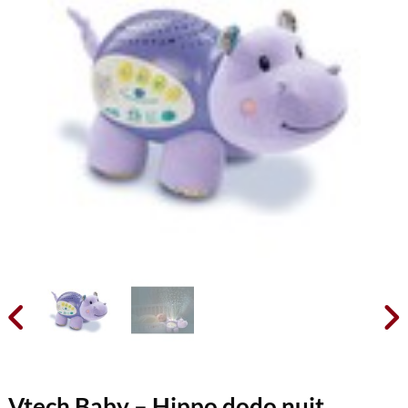


Vtech Baby – Hippo dodo nuit