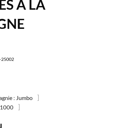
S À LA
GNE
0-25002
gnie :
Jumbo
1000
N