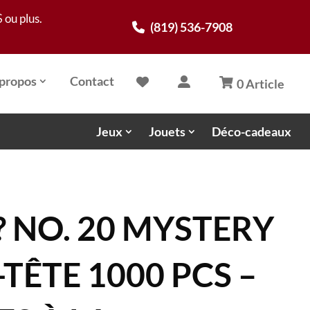
 ou plus.
(819) 536-7908
propos
Contact
0 Article
Jeux
Jouets
Déco-cadeaux
 NO. 20 MYSTERY
-TÊTE 1000 PCS –