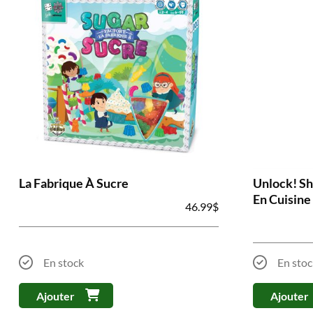
La Fabrique À Sucre
Unlock! Sh
En Cuisine
46.99
$
En stock
En stoc
Ajouter
Ajouter