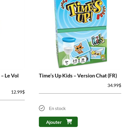
– Le Vol
Time’s Up Kids – Version Chat (FR)
34.99
$
12.99
$
En stock
Ajouter