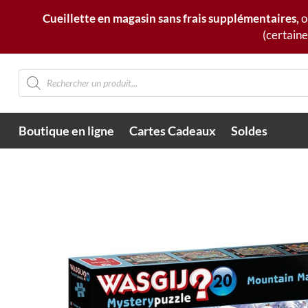
Cueillette en magasin sans frais supplémentaires,
o
(certaine
Recherche
de
produits
Boutique en ligne
Cartes Cadeaux
Soldes