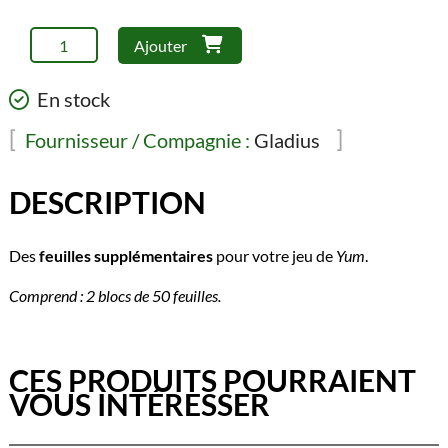
quantité
Ajouter
de
Yum
En stock
–
Feuilles
Fournisseur / Compagnie :
Gladius
de
pointage
DESCRIPTION
Des
feuilles supplémentaires
pour votre jeu de
Yum
.
Comprend : 2 blocs de 50 feuilles.
CES PRODUITS POURRAIENT
VOUS INTÉRESSER