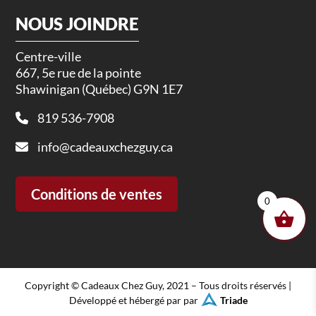
NOUS JOINDRE
Centre-ville
667, 5e rue de la pointe
Shawinigan (Québec) G9N 1E7
819 536-7908
info@cadeauxchezguy.ca
Conditions de ventes
0
Copyright © Cadeaux Chez Guy, 2021 – Tous droits réservés |
Développé et hébergé par par
Triade