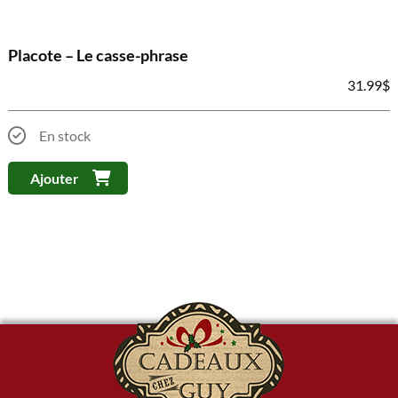
Placote – Le casse-phrase
31.99
$
En stock
Ajouter