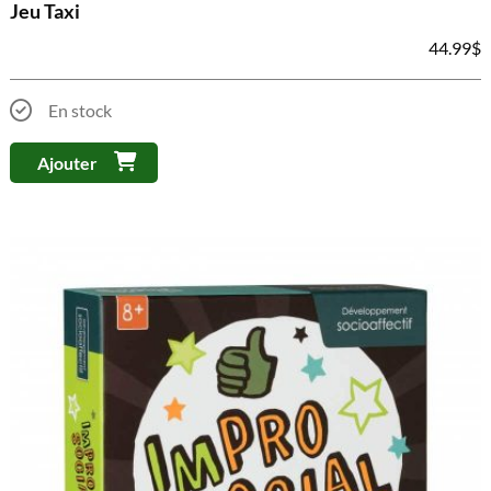
Jeu Taxi
44.99
$
En stock
Ajouter