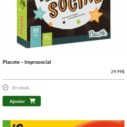
Placote – Improsocial
29.99
$
En stock
Ajouter