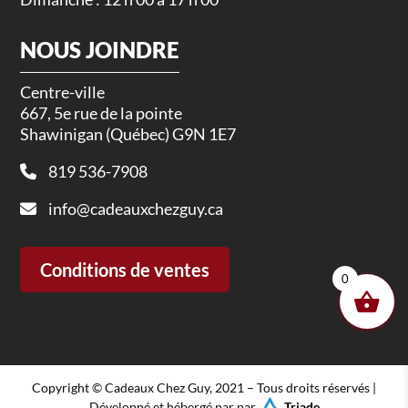
NOUS JOINDRE
Centre-ville
667, 5e rue de la pointe
Shawinigan (Québec) G9N 1E7
819 536-7908
info@cadeauxchezguy.ca
Conditions de ventes
0
Copyright © Cadeaux Chez Guy, 2021 – Tous droits réservés |
Développé et hébergé par par
Triade