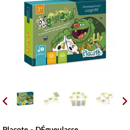


Placote – DÉgueulasse