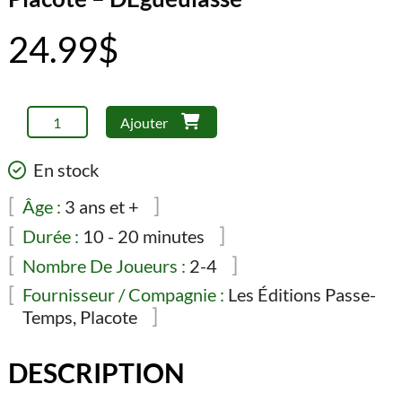
24.99
$
quantité
Ajouter
de
Placote
En stock
-
DÉgueulasse
Âge :
3 ans et +
Durée :
10 - 20 minutes
Nombre De Joueurs :
2-4
Fournisseur / Compagnie :
Les Éditions Passe-
Temps, Placote
DESCRIPTION